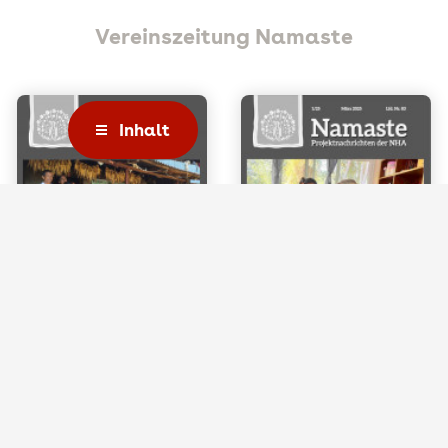
Vereinszeitung Namaste
Inhalt
Projektnachrichten der NHA,
Projektnachrichten der NHA,
März 2025
März 2026
Download PDF (3.34 MB)
Download PDF (4.77 MB)