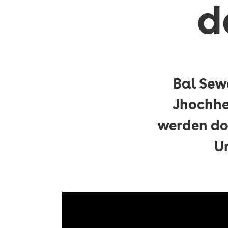
d
Bal Sew
Jhochhe
werden dor
U