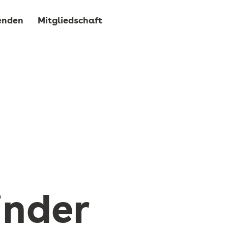
enden
Mitgliedschaft
inder